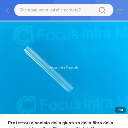
2
/
4
Protettori d'acciaio della giuntura della fibra della