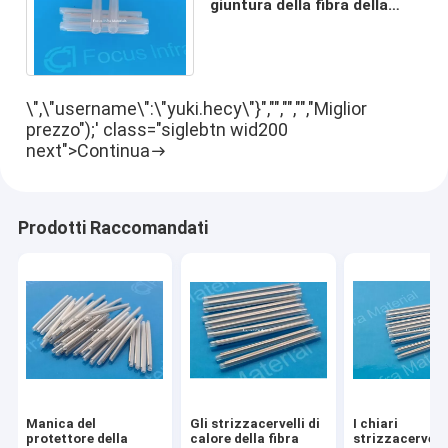
giuntura della fibra della
radura di 1.0mm Rod Fiber
Heat Shrink Sleeves
\",\"username\":\"yuki.hecy\"}","","","","Miglior
prezzo");' class="siglebtn wid200
next">Continua
Prodotti Raccomandati
Manica del
Gli strizzacervelli di
I chiari
protettore della
calore della fibra
strizzacervelli