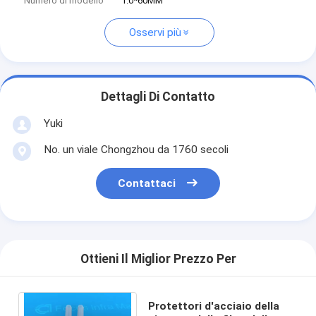
Numero di modello
1.0*60MM
Osservi più
Dettagli Di Contatto
Yuki
No. un viale Chongzhou da 1760 secoli
Contattaci
Ottieni Il Miglior Prezzo Per
Protettori d'acciaio della