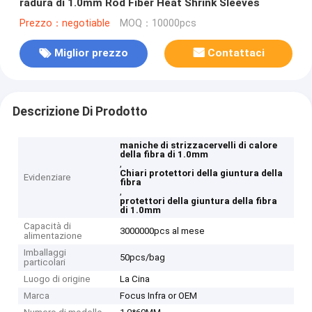
radura di 1.0mm Rod Fiber Heat Shrink Sleeves
Prezzo：negotiable
MOQ：10000pcs
Miglior prezzo
Contattaci
Descrizione Di Prodotto
maniche di strizzacervelli di calore
della fibra di 1.0mm
,
Chiari protettori della giuntura della
Evidenziare
fibra
,
protettori della giuntura della fibra
di 1.0mm
Capacità di
3000000pcs al mese
alimentazione
Imballaggi
50pcs/bag
particolari
Luogo di origine
La Cina
Marca
Focus Infra or OEM