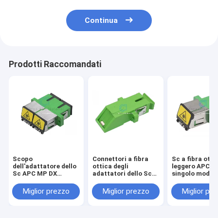
Continua
Prodotti Raccomandati
Scopo
Connettori a fibra
Sc a fibra otti
dell'adattatore dello
ottica degli
leggero APC di
Sc APC MP DX
adattatori dello Sc
singolo modo d
dell'accoppiatore
APC con l'otturatore
connettori deg
della fibra di singolo
interno
adattatori
Miglior prezzo
Miglior prezzo
Miglior pr
modo multi
all'adattatore 
Sc APC