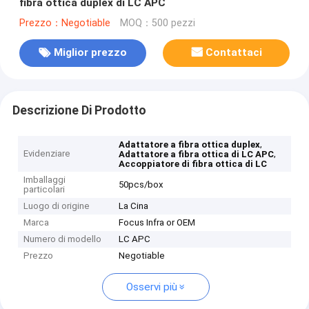
fibra ottica duplex di LC APC
Prezzo：Negotiable
MOQ：500 pezzi
Miglior prezzo
Contattaci
Descrizione Di Prodotto
,
Adattatore a fibra ottica duplex
Evidenziare
,
Adattatore a fibra ottica di LC APC
Accoppiatore di fibra ottica di LC
Imballaggi
50pcs/box
particolari
Luogo di origine
La Cina
Marca
Focus Infra or OEM
Numero di modello
LC APC
Prezzo
Negotiable
Osservi più